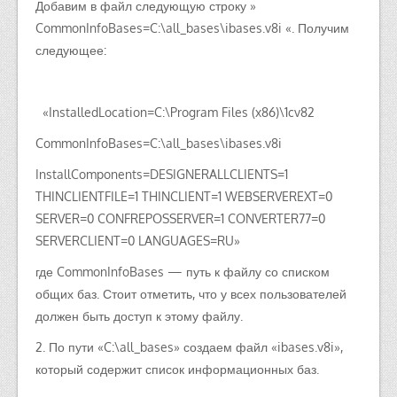
Добавим в файл следующую строку »
CommonInfoBases=C:\all_bases\ibases.v8i «. Получим
следующее:
«InstalledLocation=C:\Program Files (x86)\1cv82
CommonInfoBases=C:\all_bases\ibases.v8i
InstallComponents=DESIGNERALLCLIENTS=1
THINCLIENTFILE=1 THINCLIENT=1 WEBSERVEREXT=0
SERVER=0 CONFREPOSSERVER=1 CONVERTER77=0
SERVERCLIENT=0 LANGUAGES=RU»
где CommonInfoBases — путь к файлу со списком
общих баз. Стоит отметить, что у всех пользователей
должен быть доступ к этому файлу.
2. По пути «C:\all_bases» создаем файл «ibases.v8i»,
который содержит список информационных баз.