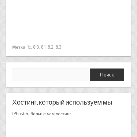
Метки:
1с
,
8.0
,
8.1
,
8.2
,
8.3
Найти:
Хостинг, который используем мы
IPhoster, больше чем хостинг