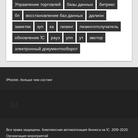
Управление торговлей
базы данных
битрикс
бп
восстановление баз данных
далион
заметки
зуп
ка
лизинг
лизингополучатель
обновление 1С
рауз
упп
ут
эвотор
электронный документооборот
IPhoster, больше чем хостинг
Все права защищены. Комплексная автоматизация бизнеса на 1С. 2010-2020
Организация мероприятий