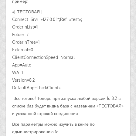
пример:
«[ ТЕСТОВАЯ ]
Connect=Srvr=»127.0.0.1″;Ref=»test»;
OrderInList=1
Folder=/
OrderInTree=1
External=0
ClientConnectionSpeed=Normal
App=Auto
WA=1
Version=8.2
DefaultApp=ThickClient»
Все готово! Теперь при запуске любой версии 1с 8.2 в
списке баз будет видна база с названием «ТЕСТОВАЯ»
и указанной строкой соединения.
Все параметры можно изучить в книге по
администрированию 1с.