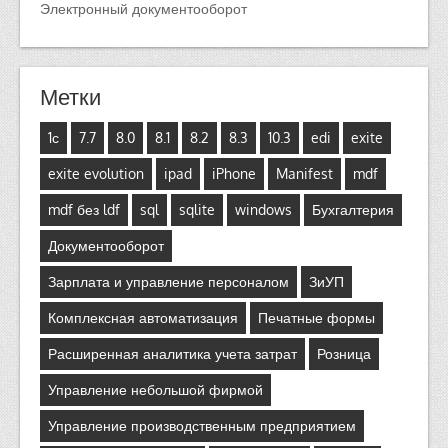
Электронный документооборот
Метки
1с
7.7
8.0
8.1
8.2
8.3
10.3
edi
exite
exite evolution
ipad
iPhone
Manifest
mdf
mdf без ldf
sql
sqlite
windows
Бухгалтерия
Документооборот
Зарплата и управление персоналом
ЗиУП
Комплексная автоматизация
Печатные формы
Расширенная аналитика учета затрат
Розница
Управление небольшой фирмой
Управление производственным предприятием