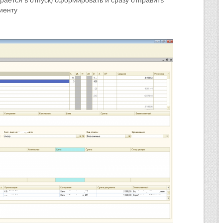
иенту