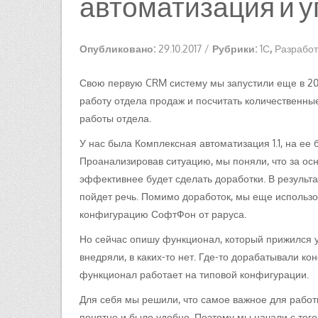
автоматизация и 
Опубликовано:
29.10.2017
/
Рубрики:
1С
,
Разработ
Свою первую CRM систему мы запустили еще в 20
работу отдела продаж и посчитать количественные
работы отдела.
У нас была Комплексная автоматизация 1.1, на ее 
Проанализировав ситуацию, мы поняли, что за осн
эффективнее будет сделать доработки. В результ
пойдет речь. Помимо доработок, мы еще использ
конфигурацию СофтФон от раруса.
Но сейчас опишу функционал, который прижился у
внедряли, в каких-то нет. Где-то дорабатывали ко
функционал работает на типовой конфигурации.
Для себя мы решили, что самое важное для работы
понятно и было удобно. Поэтому мы начали с того