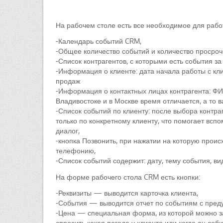
На рабочем столе есть все необходимое для рабо
-Календарь событий CRM,
-Общее количество событий и количество просроч
-Список контрагентов, с которыми есть события за
-Информация о клиенте: дата начала работы с кли
продаж
-Информация о контактных лицах контрагента: ФИО
Владивостоке и в Москве время отличается, а то в
-Список событий по клиенту: после выбора контр
только по конкретному клиенту, что помогает всп
диалог,
-кнопка Позвонить, при нажатии на которую прои
телефонию,
-Список событий содержит: дату, тему события, ви
На форме рабочего стола CRM есть кнопки:
-Реквизиты — выводится карточка клиента,
-События — выводится отчет по событиям с пред
-Цена — специальная форма, из которой можно за 
спросить какая погода у клиента или когда он соб