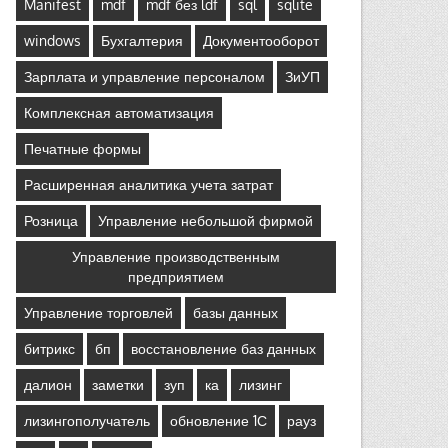
Manifest
mdf
mdf без ldf
sql
sqlite
windows
Бухгалтерия
Документооборот
Зарплата и управление персоналом
ЗиУП
Комплексная автоматизация
Печатные формы
Расширенная аналитика учета затрат
Розница
Управление небольшой фирмой
Управление производственным
предприятием
Управление торговлей
базы данных
битрикс
бп
восстановление баз данных
далион
заметки
зуп
ка
лизинг
лизингополучатель
обновление 1С
рауз