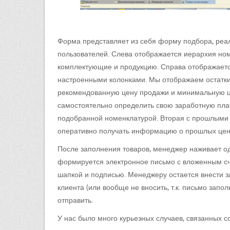
Форма представляет из себя форму подбора, реа
пользователей. Слева отображается иерархия но
комплектующие и продукцию. Справа отображаетс
настроенными колонками. Мы отображаем остатки 
рекомендованную цену продажи и минимальную ц
самостоятельно определить свою заработную плат
подобранной номенклатурой. Вторая с прошлыми
оперативно получать информацию о прошлых ценах
После заполнения товаров, менеджер наживает о
формируется электронное письмо с вложенным сче
шапкой и подписью. Менеджеру остается внести 
клиента (или вообще не вносить, т.к. письмо зап
отправить.
У нас было много курьезных случаев, связанных с