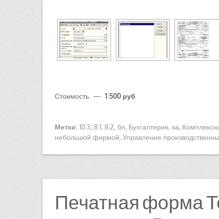
Стоимость —
1 500 руб
Метки:
10.3
,
8.1
,
8.2
,
бп
,
Бухгалтерия
,
ка
,
Комплексн
небольшой фирмой
,
Управление производственн
Печатная форма Т