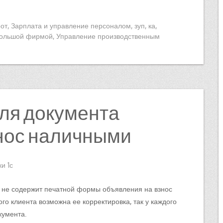
от
,
Зарплата и управление персоналом
,
зуп
,
ка
,
большой фирмой
,
Управление производственным
ля документа
нос наличными
и 1с
3 не содержит печатной формы объявления на взнос
го клиента возможна ее корректировка, так у каждого
кумента.