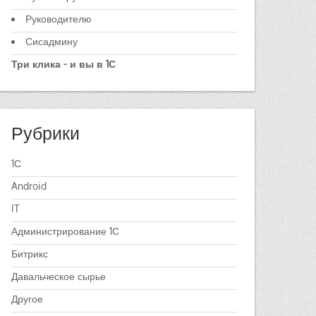
Руководителю
Сисадмину
Три клика - и вы в 1С
Рубрики
1С
Android
IT
Администрирование 1С
Битрикс
Давальческое сырье
Другое