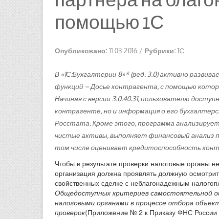
помощью 1С
Опубликовано:
11.03.2016
/
Рубрики:
1С
В «1С:Бухгалтерии 8»* (ред. 3.0) активно развива
функций – Досье контрагента, с помощью кото
Начиная с версии 3.0.40.31, пользователю досту
контрагенте, но и информация о его бухгалтер
Росстата. Кроме этого, программа анализируе
чистые активы, выполняет финансовый анализ 
том числе оценивает кредитоспособность кон
Чтобы в результате проверки налоговые органы не
организация должна проявлять должную осмотрите
свойственных сделке с неблагонадежным налогоп
Общедоступных критериев самостоятельной оц
налоговыми органами в процессе отбора объект
проверок
(Приложение № 2 к Приказу ФНС России 