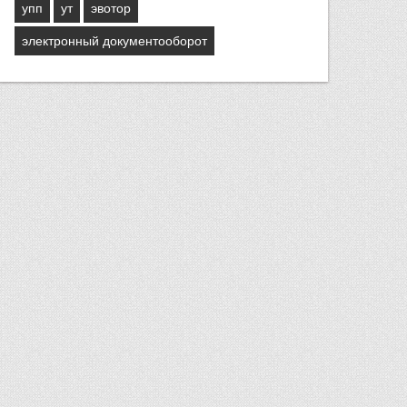
упп
ут
эвотор
электронный документооборот