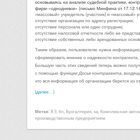
основываясь на анализе судебной практики, конт
фирм-«однодневок» (письмо Минфина от 17.12.14
«массовый» учредитель (участник) и «массовый» р
отсутствие организации по адресу регистрации;
отсутствие персонала или один сотрудник;
отсутствие налоговой отчетности либо ее предст
отсутствие собственных либо арендованных основн
Таким образом, пользователю нужна информация, 
сформировать мнение о надежности контрагента, 
Большую часть этих сведений теперь можно получи
с помощью функции
Досье контрагента
, входящ
что вся информация об организации берется из от
(далее…)
Метки:
8.3
,
бп
,
Бухгалтерия
,
ка
,
Комплексная авто
производственным предприятием