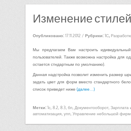
Изменение стилей 
Опубликовано:
17.11.2012
/
Рубрики:
1С
,
Разработк
Мы предлагаем Вам настроить идивидуальный 
пользователей. Также возможна настройка для од
остается стндартным по умолчанию).
Данная надстройка позволит изменить размер шри
задать цвет для форм вместо стандартного бело
список приведет ниже
(далее…)
Метки:
1с
,
8.2
,
8.3
,
бп
,
Документооборот
,
Зарплата 
автоматизация
,
упп
,
Управление небольшой фирм