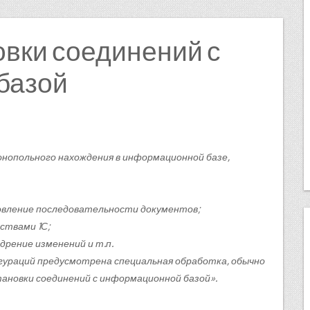
овки соединений с
базой
нопольного нахождения в информационной базе,
овление последовательности документов;
ствами 1С;
рение изменений и т.п.
ураций предусмотрена специальная обработка, обычно
тановки соединений с информационной базой».