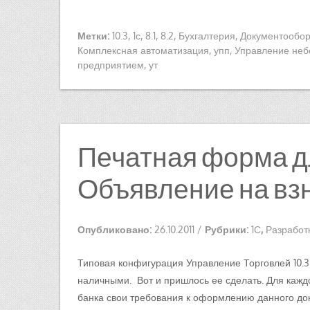
Метки:
10.3
,
1с
,
8.1
,
8.2
,
Бухгалтерия
,
Документообор
Комплексная автоматизация
,
упп
,
Управление не
предприятием
,
ут
Печатная форма д
Объявление на вз
Опубликовано:
26.10.2011
/
Рубрики:
1С
,
Разработк
Типовая конфигурация Управление Торговлей 10.
наличными. Вот и пришлось ее сделать. Для каждо
банка свои требования к оформлению данного до