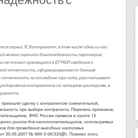
ется сервис 1С:Контрагент, в том числе одна из его
рой можно оценить благонадежность партнеров.
пны не только хранящиеся в ЕГРЮЛ сведения о
ской отчетности, сформированная по данным
т отчетность за последние три года, рассчитывает
предприятия контрагента по четырем критериям, в
трагента.
 признали сделку с контрагентом сомнительной,
льность при выборе контрагента. Перечень признаков,
лательщиком, ФНС России привела в пункте 12
енки рисков для налогоплательщиков, используемых
ов для проведения выездных налоговых
от 30.05.2007 № ММ-3-06/333@). Помимо этого,