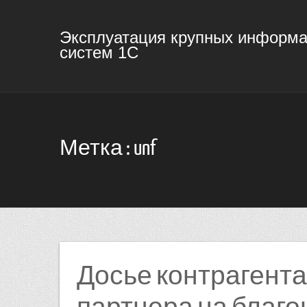
Эксплуатация крупных информ
систем 1С
Метка : unf
Досье контрагента
партнера на благо