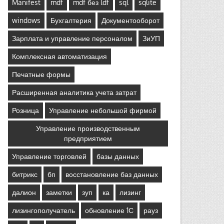
Manifest
mdf
mdf без ldf
sql
sqlite
windows
Бухгалтерия
Документооборот
Зарплата и управление персоналом
ЗиУП
Комплексная автоматизация
Печатные формы
Расширенная аналитика учета затрат
Розница
Управление небольшой фирмой
Управление производственным
предприятием
Управление торговлей
базы данных
битрикс
бп
восстановление баз данных
далион
заметки
зуп
ка
лизинг
лизингополучатель
обновление 1С
рауз