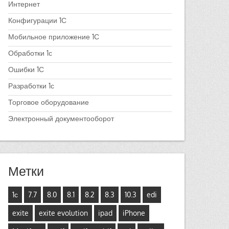
Интернет
Конфигурации 1С
Мобильное приложение 1С
Обработки 1с
Ошибки 1С
Разработки 1с
Торговое оборудование
Электронный документооборот
Метки
1с
7.7
8.0
8.1
8.2
8.3
10.3
edi
exite
exite evolution
ipad
iPhone