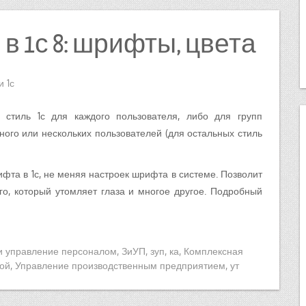
в 1с 8: шрифты, цвета
и 1с
стиль 1с для каждого пользователя, либо для групп
ного или нескольких пользователей (для остальных стиль
фта в 1с, не меняя настроек шрифта в системе. Позволит
го, который утомляет глаза и многое другое. Подробный
и управление персоналом
,
ЗиУП
,
зуп
,
ка
,
Комплексная
ой
,
Управление производственным предприятием
,
ут