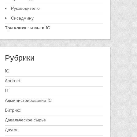
Руководителю
Сисадмину
Три клика - и вы в 1С
Рубрики
1С
Android
IT
Администрирование 1С
Битрикс
Давальческое сырье
Другое