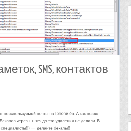
еток, SMS, контактов
т неиспользуемой почты на Iphone 6S. А как позже
Бекапов через iTunes до это удаления не делали. В
-специалисты!!) — делайте бекапы!!