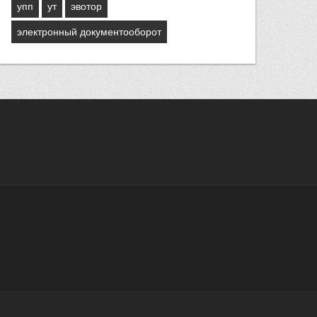
упп
ут
эвотор
электронный документооборот