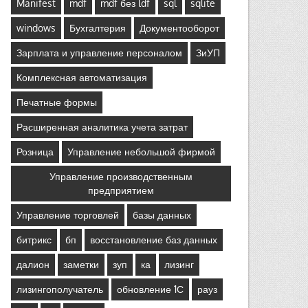
Manifest
mdf
mdf без ldf
sql
sqlite
windows
Бухгалтерия
Документооборот
Зарплата и управление персоналом
ЗиУП
Комплексная автоматизация
Печатные формы
Расширенная аналитика учета затрат
Розница
Управление небольшой фирмой
Управление производственным
предприятием
Управление торговлей
базы данных
битрикс
бп
восстановление баз данных
далион
заметки
зуп
ка
лизинг
лизингополучатель
обновление 1С
рауз