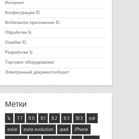
Интернет
Конфигурации 1С
Мобильное приложение 1С
Обработки 1с
Ошибки 1С
Разработки 1с
Торговое оборудование
Электронный документооборот
Метки
1с
7.7
8.0
8.1
8.2
8.3
10.3
edi
exite
exite evolution
ipad
iPhone