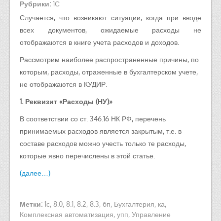
Рубрики:
1С
Случается, что возникают ситуации, когда при вводе
всех документов, ожидаемые расходы не
отображаются в книге учета расходов и доходов.
Рассмотрим наиболее распространенные причины, по
которым, расходы, отраженные в бухгалтерском учете,
не отображаются в КУДИР.
1. Реквизит «Расходы (НУ)»
В соответствии со ст. 346.16 НК РФ, перечень
принимаемых расходов является закрытым, т.е. в
составе расходов можно учесть только те расходы,
которые явно перечислены в этой статье.
(далее…)
Метки:
1с
,
8.0
,
8.1
,
8.2
,
8.3
,
бп
,
Бухгалтерия
,
ка
,
Комплексная автоматизация
,
упп
,
Управление