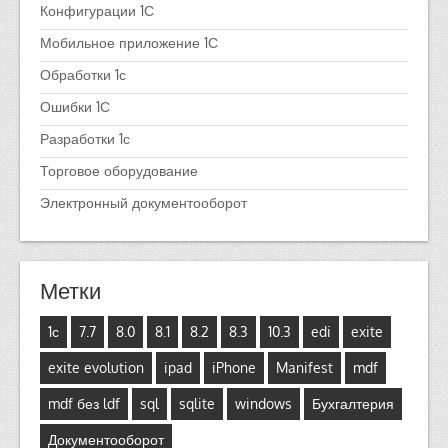
Конфигурации 1С
Мобильное приложение 1С
Обработки 1с
Ошибки 1С
Разработки 1с
Торговое оборудование
Электронный документооборот
Метки
1с
7.7
8.0
8.1
8.2
8.3
10.3
edi
exite
exite evolution
ipad
iPhone
Manifest
mdf
mdf без ldf
sql
sqlite
windows
Бухгалтерия
Документооборот