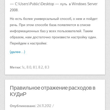
— C:\Users\Public\Desktop — путь в Windows Server
2008.
Но есть более универсальный способ, о нем и пойдет
речь. При этом способе база появляется в списке
информационных баз у всех пользователей. Таким
образом, нам достаточно произвести настройку один.
Перейдем к настройке:
(далее…)
Метки:
1с
,
8.0
,
8.1
,
8.2
,
8.3
Правильное отражение расходов в
КУДиР
Опубликовано:
26.11.2012
/