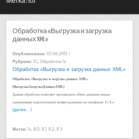
Метка : 8.0
Обработка «Выгрузка и загрузка
данных XML»
Опубликовано:
03.06.2013
/
Рубрики:
1С
,
Обработки 1с
Обработка «Выгрузка и загрузка данных XML»
Обработка «Выгрузка и загрузка данных XML»
(ВыгрузкаЗагрузкаДанныхXML)
Данная обработка позволяет производить обмен данными между
одинаковыми (идентичными) конфигурациями на платформе 1С 8.х
(далее…)
Метки:
1с
,
8.0
,
8.1
,
8.2
,
8.3