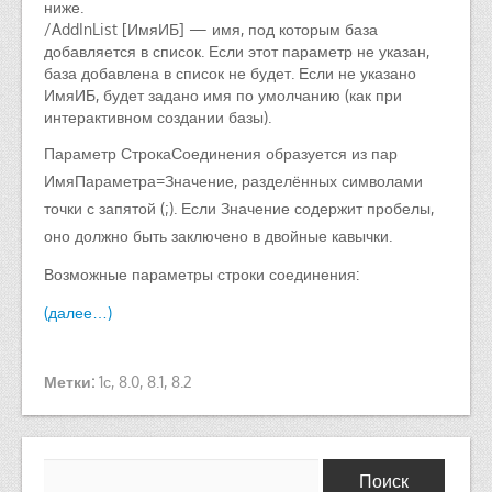
ниже.
/AddInList [ИмяИБ] — имя, под которым база
добавляется в список. Если этот параметр не указан,
база добавлена в список не будет. Если не указано
ИмяИБ, будет задано имя по умолчанию (как при
интерактивном создании базы).
Параметр СтрокаСоединения образуется из пар
ИмяПараметра=Значение, разделённых символами
точки с запятой (;). Если Значение содержит пробелы,
оно должно быть заключено в двойные кавычки.
Возможные параметры строки соединения:
(далее…)
Метки:
1с
,
8.0
,
8.1
,
8.2
Найти: