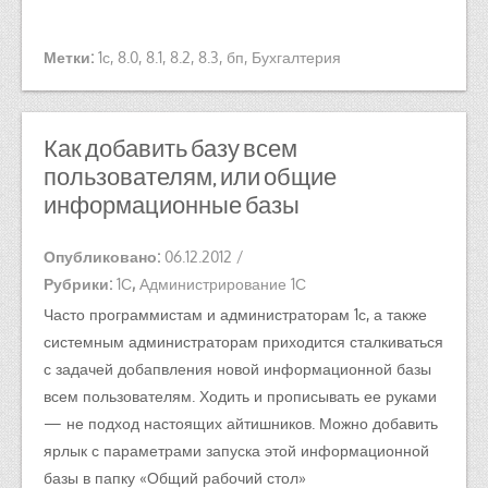
Метки:
1с
,
8.0
,
8.1
,
8.2
,
8.3
,
бп
,
Бухгалтерия
Как добавить базу всем
пользователям, или общие
информационные базы
Опубликовано:
06.12.2012
/
Рубрики:
1С
,
Администрирование 1С
Часто программистам и администраторам 1с, а также
системным администраторам приходится сталкиваться
с задачей добапвления новой информационной базы
всем пользователям. Ходить и прописывать ее руками
— не подход настоящих айтишников. Можно добавить
ярлык с параметрами запуска этой информационной
базы в папку «Общий рабочий стол»