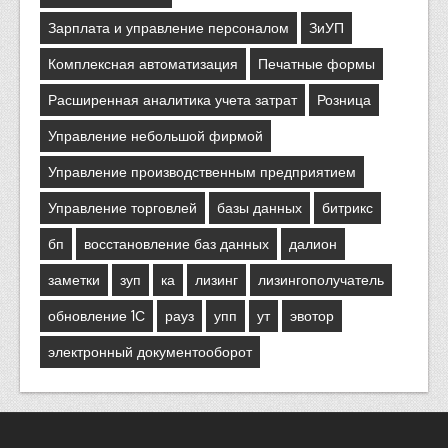
Зарплата и управление персоналом
ЗиУП
Комплексная автоматизация
Печатные формы
Расширенная аналитика учета затрат
Розница
Управление небольшой фирмой
Управление производственным предприятием
Управление торговлей
базы данных
битрикс
бп
восстановление баз данных
далион
заметки
зуп
ка
лизинг
лизингополучатель
обновление 1С
рауз
упп
ут
эвотор
электронный документооборот